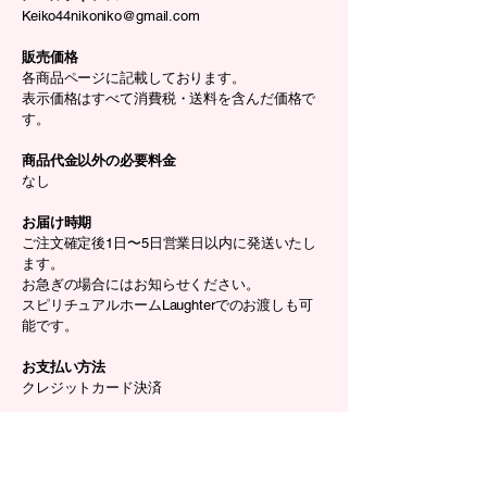
Keiko44nikoniko@gmail.com
販売価格
各商品ページに記載しております。
表示価格はすべて消費税・送料を含んだ価格で
す。
商品代金以外の必要料金
なし
お届け時期
ご注文確定後1日〜5日営業日以内に発送いたし
ます。
お急ぎの場合にはお知らせください。
スピリチュアルホームLaughterでのお渡しも可
能です。
お支払い方法
クレジットカード決済
返品・交換・キャンセル
商品に欠陥がある場合を除き、基本的には返
品・交換には応じかねます。