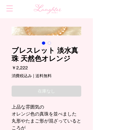
ブレスレット 淡水真
珠 天然色オレンジ
価
￥2,222
格
消費税込み
|
送料無料
在庫なし
上品な雰囲気の
オレンジ色の真珠を並べました
丸形やたまご形が混ざっていると
ころが