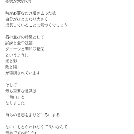
姿勢が大切です
時が必要なだけ過ぎ去った後
自分がひとまわり大きく
成長していることに気づくでしょう
石の並びの特徴として
試練と愛♡祝福
ダメージと調和♡繁栄
というように
光と影
陰と陽
が強調されています
そして
最も重要な意識は
『自由』と
なりました
自らの意志をよりどころにする
なににもとらわれなくて良いなんて
最高ですね(*^_^*)