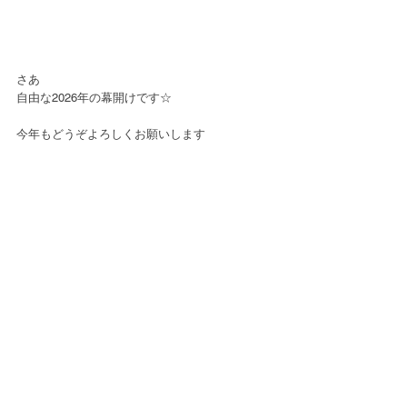
さあ
自由な2026年の幕開けです☆
今年もどうぞよろしくお願いします
不思議体験談がいっぱい♡
2021年～2025年2月のブログ
愛川恵子アメブロ